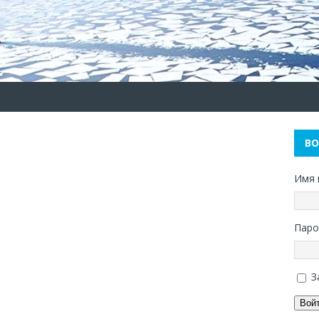
В
Имя 
Паро
З
Вой