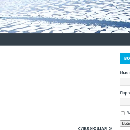
В
Имя 
Паро
З
Вой
СЛЕДУЮЩАЯ